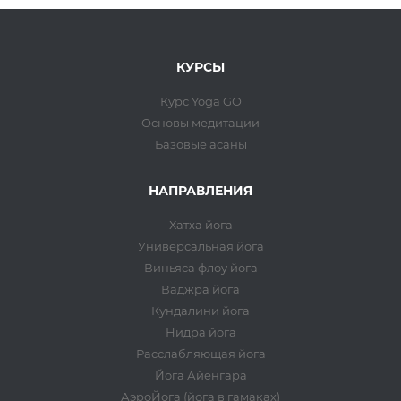
КУРСЫ
Курс Yoga GO
Основы медитации
Базовые асаны
НАПРАВЛЕНИЯ
Хатха йога
Универсальная йога
Виньяса флоу йога
Ваджра йога
Кундалини йога
Нидра йога
Расслабляющая йога
Йога Айенгара
АэроЙога (йога в гамаках)